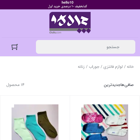
خانه
/
لوازم فانتزی
/
جوراب
/ زنانه
صافی‌ها
جدیدترین
14 محصول