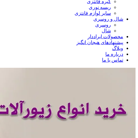
گیره فانتزی
ریسه نوری
سایر لوازم فانتزی
شال و روسری
روسری
شال
محصولات ایراددار
پیشنهادهای هیجان انگیز
وبلاگ
درباره ما
تماس با ما