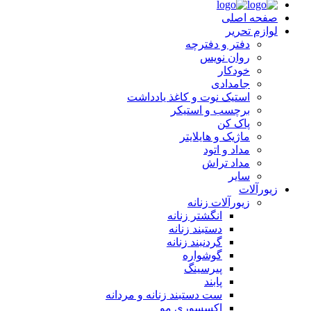
صفحه اصلی
لوازم تحریر
دفتر و دفترچه
روان نویس
خودکار
جامدادی
استیک نوت و کاغذ یادداشت
برچسب و استیکر
پاک کن
ماژیک و هایلایتر
مداد و اتود
مداد تراش
سایر
زیورآلات
زیورآلات زنانه
انگشتر زنانه
دستبند زنانه
گردنبند زنانه
گوشواره
پیرسینگ
پابند
ست دستبند زنانه و مردانه
اکسسوری مو