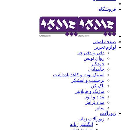
فروشگاه
صفحه اصلی
لوازم تحریر
دفتر و دفترچه
روان نویس
خودکار
جامدادی
استیک نوت و کاغذ یادداشت
برچسب و استیکر
پاک کن
ماژیک و هایلایتر
مداد و اتود
مداد تراش
سایر
زیورآلات
زیورآلات زنانه
انگشتر زنانه
دستبند زنانه