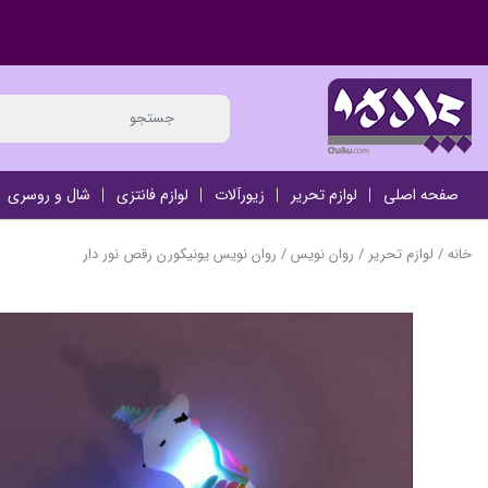
صفحه اصلی
لوازم تحریر
زیورآلات
لوازم فانتزی
شال و روسری
خانه
/
لوازم تحریر
/
روان نویس
/ روان نویس یونیکورن رقص نور دار