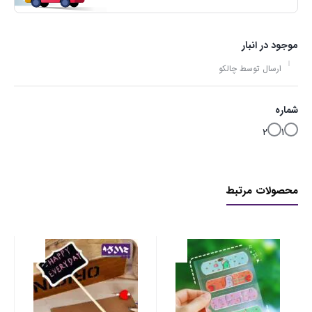
موجود در انبار
ارسال توسط چالکو
شماره
2
1
محصولات مرتبط
چس
۰۰