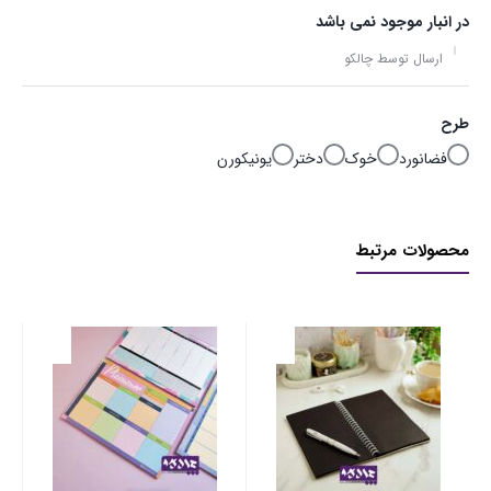
در انبار موجود نمی باشد
ارسال توسط چالکو
طرح
فضانورد
خوک
دختر
یونیکورن
محصولات مرتبط
یاد
۰۰