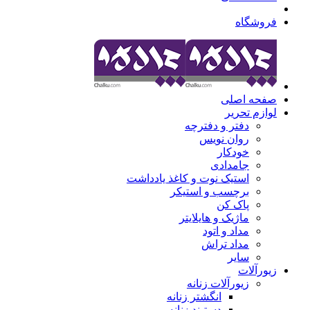
فروشگاه
صفحه اصلی
لوازم تحریر
دفتر و دفترچه
روان نویس
خودکار
جامدادی
استیک نوت و کاغذ یادداشت
برچسب و استیکر
پاک کن
ماژیک و هایلایتر
مداد و اتود
مداد تراش
سایر
زیورآلات
زیورآلات زنانه
انگشتر زنانه
دستبند زنانه