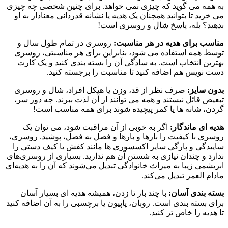
به همه می گوید که چیزی نمی خواهد. برای چنین شخصی چه چیزی
می خرید تا بتوانید همچنان یک هدیه یا نشانه قدردانی معنادار به او
بدهید؟ بله، پاسخ شال و روسری است!
مناسب برای هدیه در هر مناسبت:
روسری در تمام طول سال و
توسط همه استفاده می شود، بنابراین برای هر مناسبتی، روسری
بهترین انتخاب است. به سادگی آن را بسته بندی کنید و یک کارت
دست نویس هم اضافه کنید تا مناسبت را برجسته کنید.
بدون سایز:
صرف نظر از قد، وزن یا هیکل افراد، شال و روسری
تبعیض قائل نیستند و همه می توانند از آن لذت ببرند. چه دور سر،
گردن، شانه ها یا کمر پیچیده شوند برای همه مناسب است!
هدیه ای ماندگار:
اگر به خوبی از آن مراقبت شود، می توان یک
روسری با کیفیت را بارها و بارها و فصل به فصل، پوشید. روسری،
ساییدگی و پارگی سایر اکسسوری ها مانند کفش یا کیف دستی را
ندارد و چندان نیازی به شستن آن هم ندارید. بسیاری از روسری‌های
ابریشمی زیبا به میراث خانوادگی تبدیل می‌شوند که آن را به هدیه‌ای
مادام العمر تبدیل می‌کند.
بسته بندی آسان:
با چند بار تا زدن، همیشه هدیه ای بسیار آسان
برای بسته بندی است. روبان، پاپیون یا برچسبی را به آن اضافه کنید
تا هدیه را خاص تر کنید.