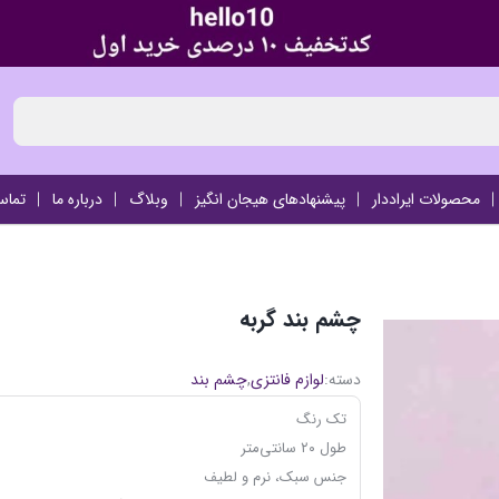
محصولات ایراددار
پیشنهادهای هیجان انگیز
وبلاگ
درباره ما
تماس
چشم بند گربه
دسته:
لوازم فانتزی
,
چشم بند
تک رنگ
طول ۲۰ سانتی‌متر
جنس سبک، نرم و لطیف