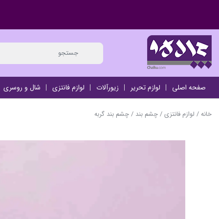
صفحه اصلی
لوازم تحریر
زیورآلات
لوازم فانتزی
شال و روسری
خانه
/
لوازم فانتزی
/
چشم بند
/ چشم بند گربه