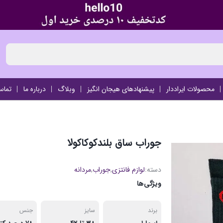
محصولات ایراددار
پیشنهادهای هیجان انگیز
وبلاگ
درباره ما
تماس
جوراب ساق بلندکوکاکولا
دسته:
لوازم فانتزی
,
جوراب
,
مردانه
ویژگی‌ها
برند
سایز
جنس