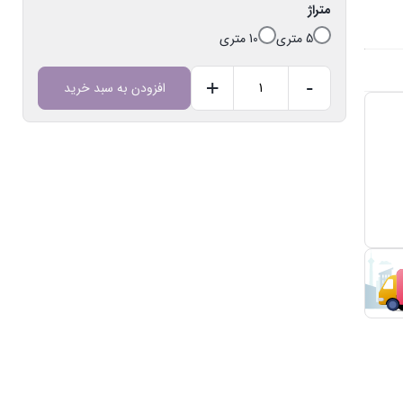
متراژ
5 متری
10 متری
+
-
افزودن به سبد خرید