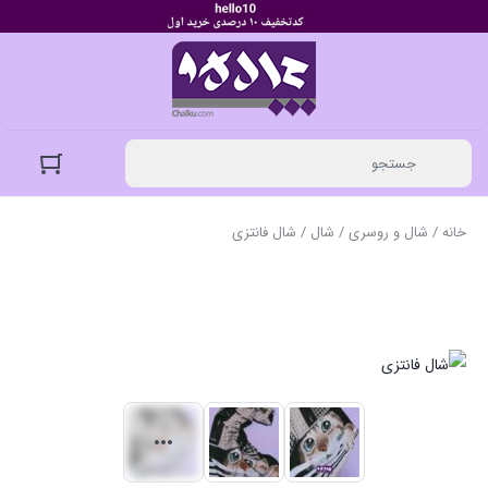
خانه
/
شال و روسری
/
شال
/ شال فانتزی