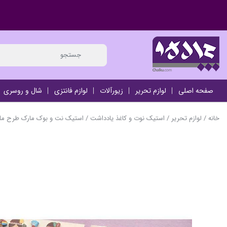
صفحه اصلی
لوازم تحریر
زیورآلات
لوازم فانتزی
شال و روسری
خانه
/
لوازم تحریر
/
استیک نوت و کاغذ یادداشت
/ استیک نت و بوک مارک طرح م