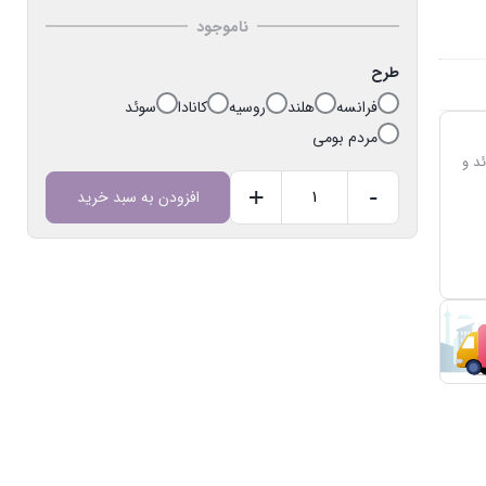
ناموجود
طرح
فرانسه
هلند
روسیه
کانادا
سوئد
مردم بومی
د و
+
-
افزودن به سبد خرید