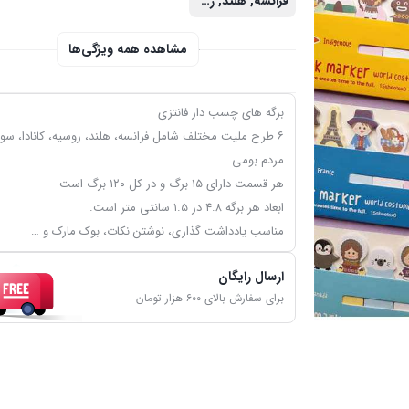
فرانسه, هلند, روسیه, کانادا, سوئد, مردم بومی
مشاهده همه ویژگی‌ها
برگه های چسب دار فانتزی
۶ طرح ملیت مختلف شامل فرانسه، هلند، روسیه، کانادا، سوئ
مردم بومی
هر قسمت دارای ۱۵ برگ و در کل ۱۲۰ برگ است
ابعاد هر برگه ۴.۸ در ۱.۵ سانتی متر است.
مناسب یادداشت گذاری، نوشتن نکات، بوک مارک و …
ارسال رایگان
برای سفارش بالای ۶۰۰ هزار تومان