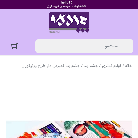
خانه
/
لوازم فانتزی
/
چشم بند
/ چشم بند کمپرس دار طرح یونیکورن