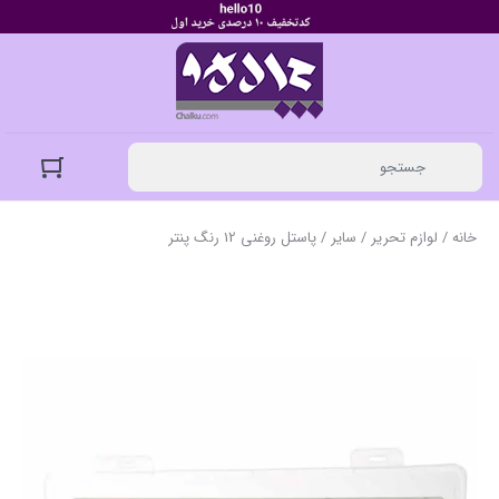
خانه
/
لوازم تحریر
/
سایر
/ پاستل روغنی 12 رنگ پنتر